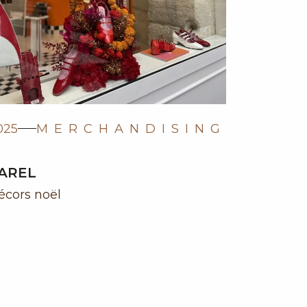
025
MERCHANDISING
AREL
écors noël