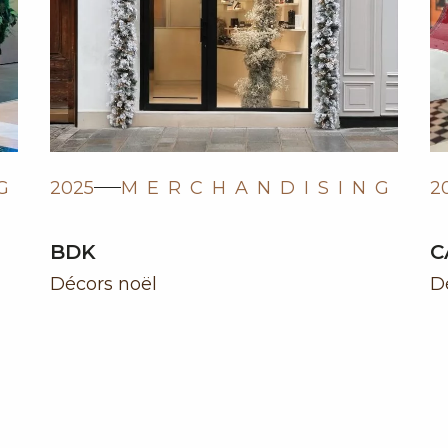
G
2025
MERCHANDISING
2
BDK
C
Décors noël
D