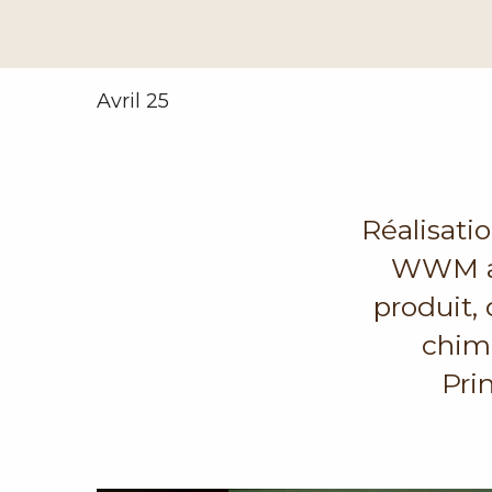
Avril 25
Réalisatio
WWM an
produit, 
chimi
Pri