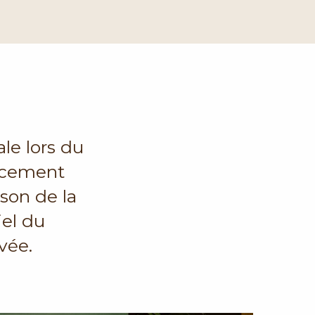
ale lors du
ncement
ison de la
iel du
vée.