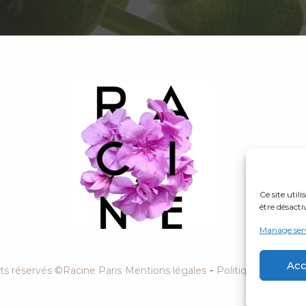
Ce site util
être désacti
Manage ser
Acc
its réservés ©Racine Paris
Mentions légales
-
Politique de confid